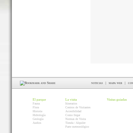
noticias
|
mapa web
|
con
El parque
La visita
Visitas guiadas
Fauna
Itinerarios
Flora
Centros de Visitantes
Historia
Accesibilidad
Hidrología
Como llegar
Geología
Normas de Visita
Audios
Tienda / Alquiler
Parte meteorológico