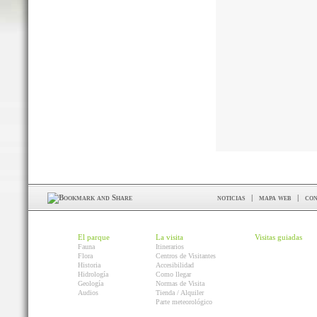
noticias
|
mapa web
|
con
El parque
La visita
Visitas guiadas
Fauna
Itinerarios
Flora
Centros de Visitantes
Historia
Accesibilidad
Hidrología
Como llegar
Geología
Normas de Visita
Audios
Tienda / Alquiler
Parte meteorológico