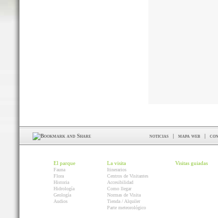
noticias
|
mapa web
|
con
El parque
La visita
Visitas guiadas
Fauna
Itinerarios
Flora
Centros de Visitantes
Historia
Accesibilidad
Hidrología
Como llegar
Geología
Normas de Visita
Audios
Tienda / Alquiler
Parte meteorológico