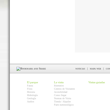
noticias
|
mapa web
|
con
El parque
La visita
Visitas guiadas
Fauna
Itinerarios
Flora
Centros de Visitantes
Historia
Accesibilidad
Hidrología
Como llegar
Geología
Normas de Visita
Audios
Tienda / Alquiler
Parte meteorológico