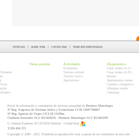
noticias
|
mapa web
|
contactar
|
webs recomendadas
Visitas guiadas
Actividades
Alojamientos
Ecoturismo
Casas rurales (A.I.)
Visitantes
Turismo cultural
Casas rurales (A.H.)
ad
Turismo Activo
Hoteles
r
Agroturismo
Apartamentos rurales
Visita
Cabañas o bungalows
quiler
Albergues rurales
orológico
Campings
Portal de información y contratación de servicios propiedad de
Destinos Manchegos
Nº Reg. Empresa de Turismo Activo y Ecoturismo CLM 13697700007
Nº Reg. Agencia de Viajes CICLM 13199m
Cladium Asociados SLU B13416656 - Destinos Manchegos SLU B13461199
C/ General Espartero 26 CP13250 Daimiel - Ciudad Real
T.926 850 371
Copyright © 2000 - 2022. Prohibida la reproducción total o parcial de los contendios de esta web.