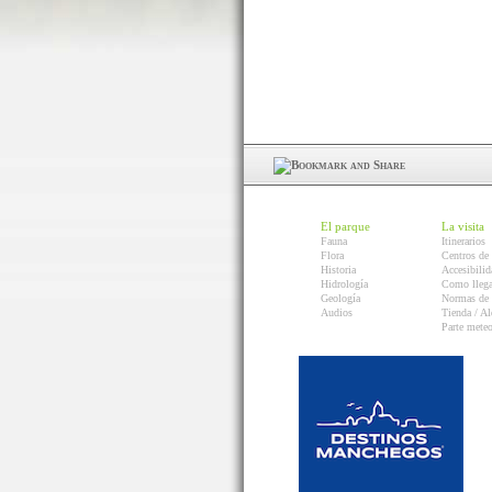
El parque
La visita
Fauna
Itinerarios
Flora
Centros de 
Historia
Accesibilid
Hidrología
Como llega
Geología
Normas de 
Audios
Tienda / Al
Parte mete