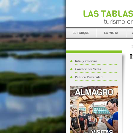
el parque
la visita
I
I
Info. y reservas
Condiciones Venta
Política Privacidad