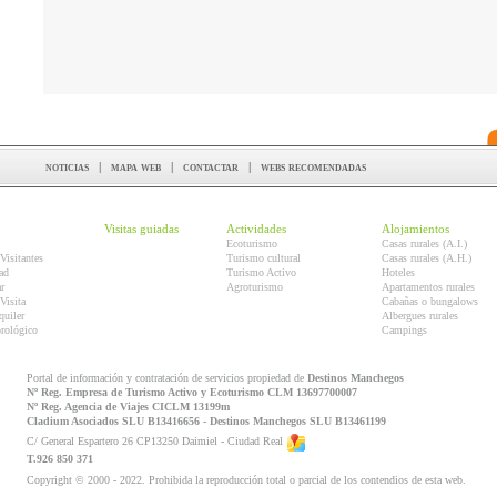
noticias
|
mapa web
|
contactar
|
webs recomendadas
Visitas guiadas
Actividades
Alojamientos
Ecoturismo
Casas rurales (A.I.)
Visitantes
Turismo cultural
Casas rurales (A.H.)
ad
Turismo Activo
Hoteles
r
Agroturismo
Apartamentos rurales
Visita
Cabañas o bungalows
quiler
Albergues rurales
orológico
Campings
Portal de información y contratación de servicios propiedad de
Destinos Manchegos
Nº Reg. Empresa de Turismo Activo y Ecoturismo CLM 13697700007
Nº Reg. Agencia de Viajes CICLM 13199m
Cladium Asociados SLU B13416656 - Destinos Manchegos SLU B13461199
C/ General Espartero 26 CP13250 Daimiel - Ciudad Real
T.926 850 371
Copyright © 2000 - 2022. Prohibida la reproducción total o parcial de los contendios de esta web.