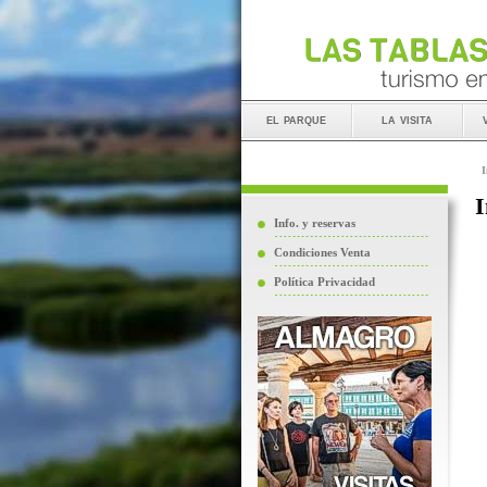
el parque
la visita
I
I
Info. y reservas
Condiciones Venta
Política Privacidad