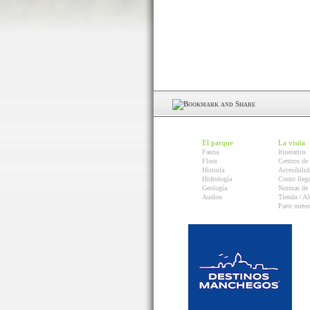
El parque
La visita
Fauna
Itinerarios
Flora
Centros de 
Historia
Accesibilid
Hidrología
Como llega
Geología
Normas de 
Audios
Tienda / Al
Parte mete