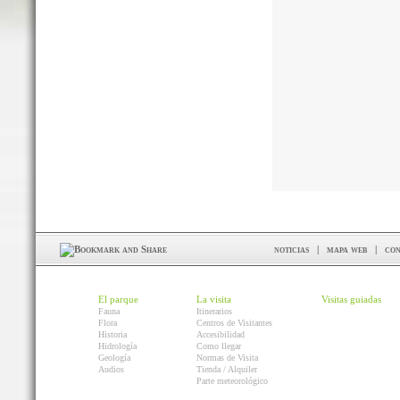
noticias
|
mapa web
|
con
El parque
La visita
Visitas guiadas
Fauna
Itinerarios
Flora
Centros de Visitantes
Historia
Accesibilidad
Hidrología
Como llegar
Geología
Normas de Visita
Audios
Tienda / Alquiler
Parte meteorológico