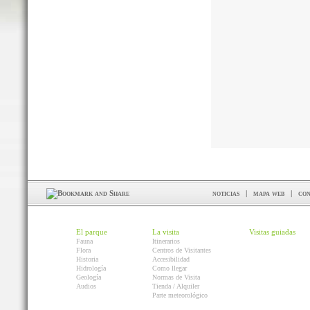
noticias
|
mapa web
|
con
El parque
La visita
Visitas guiadas
Fauna
Itinerarios
Flora
Centros de Visitantes
Historia
Accesibilidad
Hidrología
Como llegar
Geología
Normas de Visita
Audios
Tienda / Alquiler
Parte meteorológico