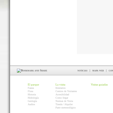
noticias
|
mapa web
|
con
El parque
La visita
Visitas guiadas
Fauna
Itinerarios
Flora
Centros de Visitantes
Historia
Accesibilidad
Hidrología
Como llegar
Geología
Normas de Visita
Audios
Tienda / Alquiler
Parte meteorológico