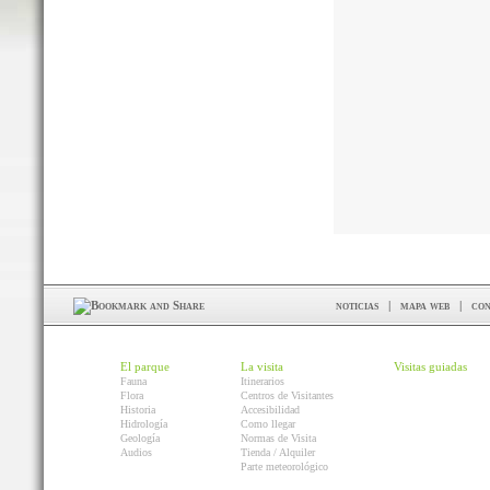
noticias
|
mapa web
|
con
El parque
La visita
Visitas guiadas
Fauna
Itinerarios
Flora
Centros de Visitantes
Historia
Accesibilidad
Hidrología
Como llegar
Geología
Normas de Visita
Audios
Tienda / Alquiler
Parte meteorológico