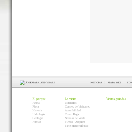
noticias
|
mapa web
|
con
El parque
La visita
Visitas guiadas
Fauna
Itinerarios
Flora
Centros de Visitantes
Historia
Accesibilidad
Hidrología
Como llegar
Geología
Normas de Visita
Audios
Tienda / Alquiler
Parte meteorológico