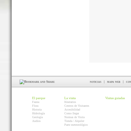
noticias
|
mapa web
|
con
El parque
La visita
Visitas guiadas
Fauna
Itinerarios
Flora
Centros de Visitantes
Historia
Accesibilidad
Hidrología
Como llegar
Geología
Normas de Visita
Audios
Tienda / Alquiler
Parte meteorológico