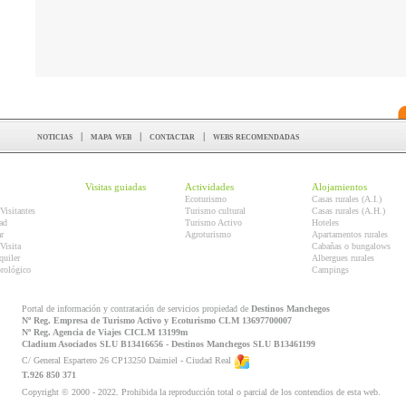
noticias
|
mapa web
|
contactar
|
webs recomendadas
Visitas guiadas
Actividades
Alojamientos
Ecoturismo
Casas rurales (A.I.)
Visitantes
Turismo cultural
Casas rurales (A.H.)
ad
Turismo Activo
Hoteles
r
Agroturismo
Apartamentos rurales
Visita
Cabañas o bungalows
quiler
Albergues rurales
orológico
Campings
Portal de información y contratación de servicios propiedad de
Destinos Manchegos
Nº Reg. Empresa de Turismo Activo y Ecoturismo CLM 13697700007
Nº Reg. Agencia de Viajes CICLM 13199m
Cladium Asociados SLU B13416656 - Destinos Manchegos SLU B13461199
C/ General Espartero 26 CP13250 Daimiel - Ciudad Real
T.926 850 371
Copyright © 2000 - 2022. Prohibida la reproducción total o parcial de los contendios de esta web.