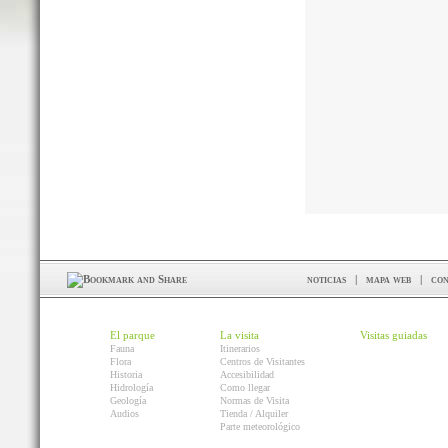
noticias
|
mapa web
|
con
El parque
La visita
Visitas guiadas
Fauna
Itinerarios
Flora
Centros de Visitantes
Historia
Accesibilidad
Hidrología
Como llegar
Geología
Normas de Visita
Audios
Tienda / Alquiler
Parte meteorológico