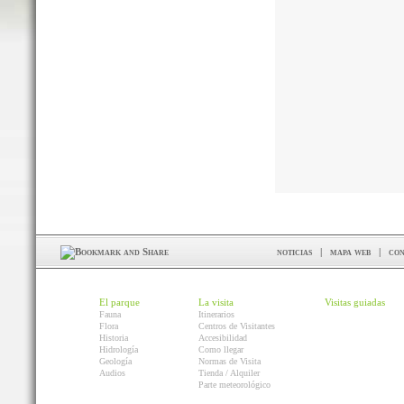
noticias
|
mapa web
|
con
El parque
La visita
Visitas guiadas
Fauna
Itinerarios
Flora
Centros de Visitantes
Historia
Accesibilidad
Hidrología
Como llegar
Geología
Normas de Visita
Audios
Tienda / Alquiler
Parte meteorológico