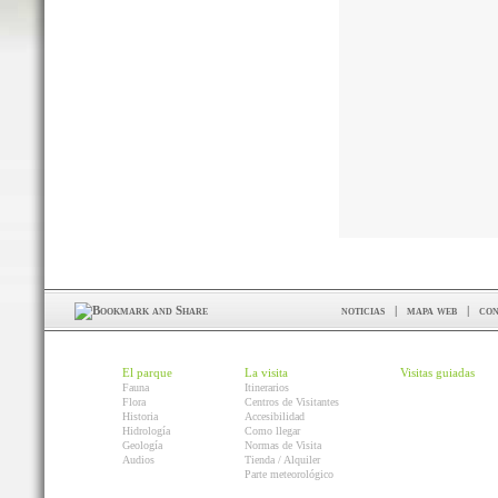
noticias
|
mapa web
|
con
El parque
La visita
Visitas guiadas
Fauna
Itinerarios
Flora
Centros de Visitantes
Historia
Accesibilidad
Hidrología
Como llegar
Geología
Normas de Visita
Audios
Tienda / Alquiler
Parte meteorológico