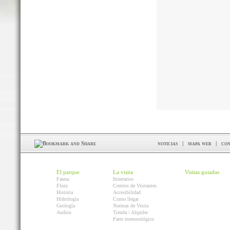
noticias
|
mapa web
|
con
El parque
La visita
Visitas guiadas
Fauna
Itinerarios
Flora
Centros de Visitantes
Historia
Accesibilidad
Hidrología
Como llegar
Geología
Normas de Visita
Audios
Tienda / Alquiler
Parte meteorológico