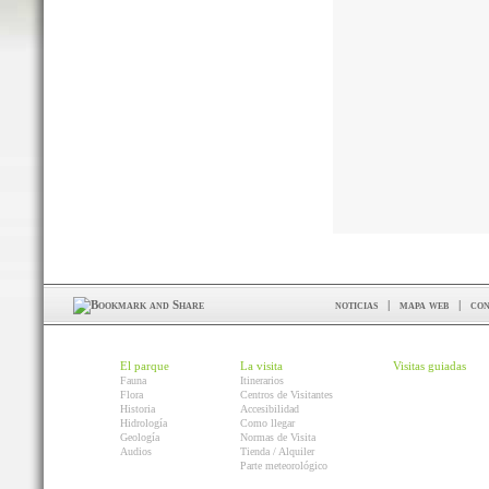
noticias
|
mapa web
|
con
El parque
La visita
Visitas guiadas
Fauna
Itinerarios
Flora
Centros de Visitantes
Historia
Accesibilidad
Hidrología
Como llegar
Geología
Normas de Visita
Audios
Tienda / Alquiler
Parte meteorológico