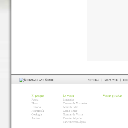
noticias
|
mapa web
|
con
El parque
La visita
Visitas guiadas
Fauna
Itinerarios
Flora
Centros de Visitantes
Historia
Accesibilidad
Hidrología
Como llegar
Geología
Normas de Visita
Audios
Tienda / Alquiler
Parte meteorológico