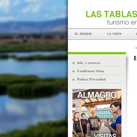
el parque
la visita
I
I
Info. y reservas
Condiciones Venta
Política Privacidad