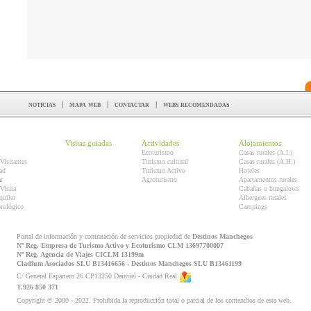
noticias
|
mapa web
|
contactar
|
webs recomendadas
Visitas guiadas
Actividades
Alojamientos
Ecoturismo
Casas rurales (A.I.)
Visitantes
Turismo cultural
Casas rurales (A.H.)
ad
Turismo Activo
Hoteles
r
Agroturismo
Apartamentos rurales
Visita
Cabañas o bungalows
quiler
Albergues rurales
orológico
Campings
Portal de información y contratación de servicios propiedad de
Destinos Manchegos
Nº Reg. Empresa de Turismo Activo y Ecoturismo CLM 13697700007
Nº Reg. Agencia de Viajes CICLM 13199m
Cladium Asociados SLU B13416656 - Destinos Manchegos SLU B13461199
C/ General Espartero 26 CP13250 Daimiel - Ciudad Real
T.926 850 371
Copyright © 2000 - 2022. Prohibida la reproducción total o parcial de los contendios de esta web.