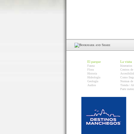
El parque
La visita
Fauna
Itinerarios
Flora
Centros de 
Historia
Accesibilid
Hidrología
Como llega
Geología
Normas de 
Audios
Tienda / Al
Parte mete