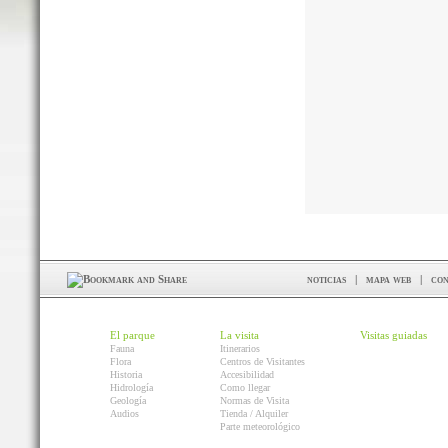
noticias
|
mapa web
|
con
El parque
La visita
Visitas guiadas
Fauna
Itinerarios
Flora
Centros de Visitantes
Historia
Accesibilidad
Hidrología
Como llegar
Geología
Normas de Visita
Audios
Tienda / Alquiler
Parte meteorológico