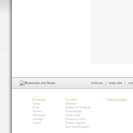
noticias
|
mapa web
|
con
El parque
La visita
Visitas guiadas
Fauna
Itinerarios
Flora
Centros de Visitantes
Historia
Accesibilidad
Hidrología
Como llegar
Geología
Normas de Visita
Audios
Tienda / Alquiler
Parte meteorológico