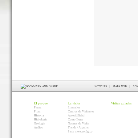
noticias
|
mapa web
|
con
El parque
La visita
Visitas guiadas
Fauna
Itinerarios
Flora
Centros de Visitantes
Historia
Accesibilidad
Hidrología
Como llegar
Geología
Normas de Visita
Audios
Tienda / Alquiler
Parte meteorológico