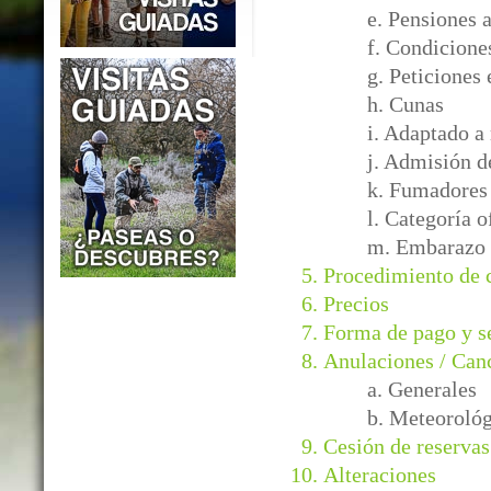
e. Pensiones 
f. Condicione
g. Peticiones 
h. Cunas
i. Adaptado a
j. Admisión d
k. Fumadores
l. Categoría o
m. Embarazo
Procedimiento de
Precios
Forma de pago y s
Anulaciones / Can
a. Generales
b. Meteorológ
Cesión de reservas
Alteraciones