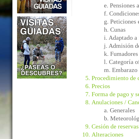
e. Pensiones 
f. Condicione
g. Peticiones 
h. Cunas
i. Adaptado a
j. Admisión d
k. Fumadores
l. Categoría o
m. Embarazo
Procedimiento de
Precios
Forma de pago y s
Anulaciones / Can
a. Generales
b. Meteorológ
Cesión de reservas
Alteraciones