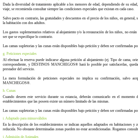
Dada la diversidad de tratamiento aplicable a los menores de edad, dependiendo de su edad, 
viaje, se recomienda consultar siempre las condiciones especiales que existan en cada caso.
Salvo pacto en contrario, las gratuidades y descuentos en el precio de los niños, en general,
la habitación con dos adultos.
Los gastos suplementarios relativos al alojamiento y/o la restauración de los niños, no están
ser que se especifique lo contrario.
Las camas supletorias y las cunas están disponibles bajo petición y deben ser confirmadas por
g. Peticiones especiales
Al efectuar la reserva puede indicarse alguna petición al alojamiento (ej. Tipo de cama, orie
correspondiente, y DESTINOS MANCHEGOS® hará lo posible por satisfacerlas, quedando 
prestador del servicio.
La mera formulación de peticiones especiales no implica su confirmación, salvo a
MANCHEGOS®.
h. Cunas
Cuando deseen este servicio durante su estancia, deberán comunicarlo en el momento de
establecimientos que las poseen existe un número limitado de las mismas.
Las camas supletorias y las cunas están disponibles bajo petición y deben ser confirmadas por
i. Adaptado para minusválidos
En la descripción de los establecimientos se indican aquellos adaptados en habitaciones y
reducida. No obstante determinadas zonas pueden no estar acondicionadas. Rogamos consulte
j. Admisión de Animales