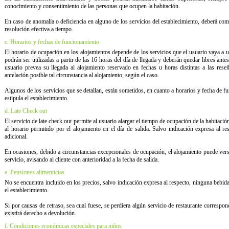
conocimiento y consentimiento de las personas que ocupen la habitación.
En caso de anomalía o deficiencia en alguno de los servicios del establecimiento, deberá com
resolución efectiva a tiempo.
c. Horarios y fechas de funcionamiento
El horario de ocupación en los alojamientos depende de los servicios que el usuario vaya a u
podrán ser utilizadas a partir de las 16 horas del día de llegada y deberán quedar libres ante
usuario prevea su llegada al alojamiento reservado en fechas u horas distintas a las res
antelación posible tal circunstancia al alojamiento, según el caso.
Algunos de los servicios que se detallan, están sometidos, en cuanto a horarios y fecha de 
estipula el establecimiento.
d. Late Check out
El servicio de late check out permite al usuario alargar el tiempo de ocupación de la habitac
al horario permitido por el alojamiento en el día de salida. Salvo indicación expresa al re
adicional.
En ocasiones, debido a circunstancias excepcionales de ocupación, el alojamiento puede verse 
servicio, avisando al cliente con anterioridad a la fecha de salida.
e. Pensiones alimenticias
No se encuentra incluido en los precios, salvo indicación expresa al respecto, ninguna bebid
el establecimiento.
Si por causas de retraso, sea cual fuese, se perdiera algún servicio de restaurante correspon
existirá derecho a devolución.
f. Condiciones económicas especiales para niños