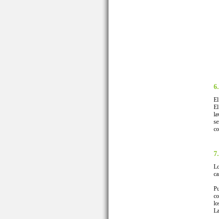
6
El
El
la
se
co
7
Lo
ca
Pu
co
lo
La