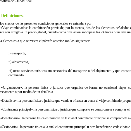
ovincia de Ciudad Real.
. Definiciones.
los efectos de las presentes condiciones generales se entenderá por:
 «Viaje combinado»: la combinación previa de, por lo menos, dos de los elementos señalados en
nta con arreglo a un precio global, cuando dicha prestación sobrepase las 24 horas o incluya un
s elementos a que se refiere el párrafo anterior son los siguientes:
i) transporte,
ii) alojamiento,
iii) otros servicios turísticos no accesorios del transporte o del alojamiento y que constit
combinado.
 «Organizador»: la persona física o jurídica que organice de forma no ocasional viajes 
rectamente o por medio de un detallista.
 «Detallista»: la persona física o jurídica que venda u ofrezca en venta el viaje combinado prop
 «Contratante principal»: la persona física o jurídica que compre o se comprometa a comprar el
 «Beneficiario»: la persona física en nombre de la cual el contratante principal se comprometa a
 «Cesionario»: la persona física a la cual el contratante principal u otro beneficiario ceda el viaj