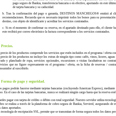
pago seguro de Bankia, transferencia bancaria o en efectivo, aportando en este últi
de tarjeta bancaria y su caducidad.
b. Tras la confirmación del pago o garantía, DESTINOS MANCHEGOS® emitirá al clien
recomendaciones. Recuerda que es necesario imprimir todos los bonos para su presentación 
destino, con objeto de identificarte y acreditar los servicios contratados.
c. Si en el momento de confirmar su reserva, en el apartado destinado para ello, el cliente 
este recibirá por correo electrónico la factura correspondiente a los servicios contratados.
. Precios.
 precio de los productos comprende los servicios que estén incluidos en el programa / oferta co
 precio de los productos no incluye los extras de ningún tipo como cafés, vinos, licores, aguas
vado y planchado de ropa, servicios opcionales, excursiones o visitas facultativas no contrat
rvicios que no figure expresamente en el programa / oferta, en la ficha de reservas / contr
nsumidor al suscribirlo.
. Forma de pago y seguridad.
s pagos podrán hacerse mediante tarjetas bancarias (excluyendo American Express), mediante tr
so. En el caso de las tarjetas bancarias, nunca se realizará ningún cargo hasta que la reserva est
edes pagar con tarjeta de crédito o débito con total seguridad. Nuestro servidor utiliza tecnolo
bro se realiza a través de la plataforma de cobro segura de Bankia, Servired, asegurando de e
s datos aportados.
 tecnología de encriptación SSL, permite que se transmitan de forma segura todos los datos per