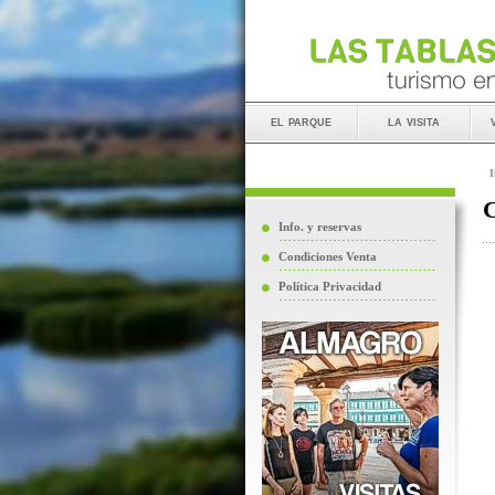
el parque
la visita
I
C
Info. y reservas
Condiciones Venta
Política Privacidad