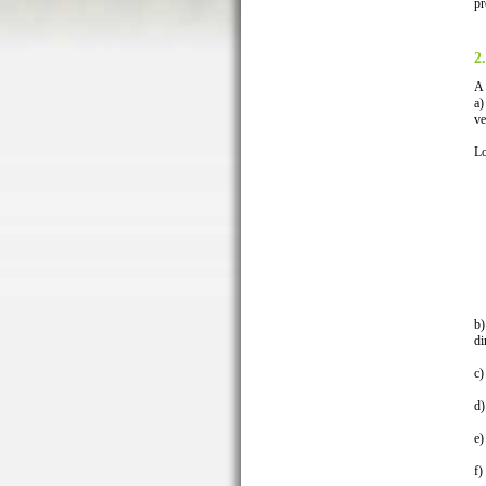
pr
2
A 
a)
ve
Lo
b)
di
c)
d)
e)
f)