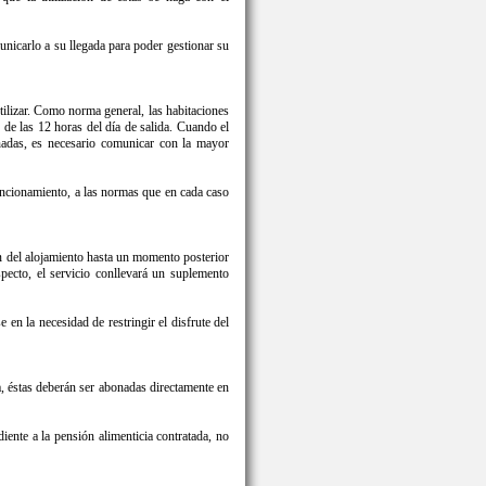
unicarlo a su llegada para poder gestionar su
tilizar. Como norma general, las habitaciones
s de las 12 horas del día de salida. Cuando el
eñadas, es necesario comunicar con la mayor
funcionamiento, a las normas que en cada caso
ión del alojamiento hasta un momento posterior
specto, el servicio conllevará un suplemento
en la necesidad de restringir el disfrute del
a, éstas deberán ser abonadas directamente en
diente a la pensión alimenticia contratada, no