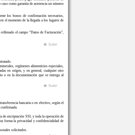
mo caso como garantía de asistencia un número
te los bonos de confirmación necesarios,
en el momento de la llegada a los lugares de
ha rellenado el campo “Datos de Facturación”,
ntratado.
 minerales, regímenes alimenticios especiales,
adas en origen, y en general, cualquier otro
ato o en la documentación que se entrega al
ansferencia bancaria o en efectivo, según el
é confirmada.
gía de encriptación SSL y toda la operación de
sta forma la privacidad y confidencialidad de
sonales solicitados.