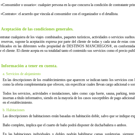
 «Consumidor o usuario»: cualquier persona en la que concurra la condición de contratante princ
 «Contrato»: el acuerdo que vincula al consumidor con el organizador o el detallista.
. Aceptación de las condiciones generales.
ntratar cualquiera de los viajes combinados, paquetes turísticos, actividades o servicios sueltos
 reservas, supone la aceptación expresa por parte del cliente de todas y cada una de estas co
blicados en las diferentes webs propiedad de DESTINOS MANCHEGOS®, en conformidad c
r el cliente. El cliente acepta en su totalidad tanto el contenido sus servicios como el precio publ
. Información a tener en cuenta.
a. Servicios de alojamiento
En las descripciones de los establecimientos que aparecen se indican tanto los servicios con l
como la oferta complementaria que ofrecen, sin especificar cuales llevan cargo adicional o son
Todos los servicios, actividades e instalaciones, tales como: caja fuerte, sauna, parking, teni
insertan a título informativo, siendo en la mayoría de los casos susceptibles de pago adicion
en el establecimiento.
b. Habitaciones
Las descripciones de habitaciones están basadas en habitación doble, salvo que se indique ex
Baño completo, implica que el cuarto de baño podrá disponer de ducha/bañera o ambos.
En las habitaciones individuales y dobles podrán habilitarse camas supletorias, siempre