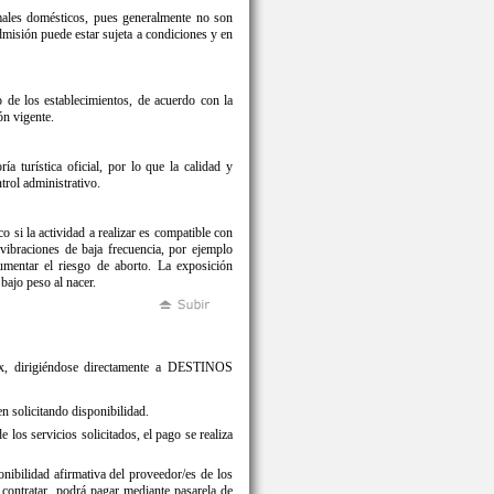
imales domésticos, pues generalmente no son
dmisión puede estar sujeta a condiciones y en
o de los establecimientos, de acuerdo con la
ón vigente.
a turística oficial, por lo que la calidad y
trol administrativo.
 si la actividad a realizar es compatible con
vibraciones de baja frecuencia, por ejemplo
mentar el riesgo de aborto. La exposición
bajo peso al nacer.
 fax, dirigiéndose directamente a DESTINOS
 solicitando disponibilidad.
s servicios solicitados, el pago se realiza
ilidad afirmativa del proveedor/es de los
a contratar, podrá pagar mediante pasarela de