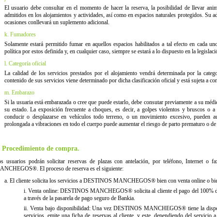
El usuario debe consultar en el momento de hacer la reserva, la posibilidad de llevar an
admitidos en los alojamientos y actividades, así como en espacios naturales protegidos. Su a
ocasiones conllevará un suplemento adicional.
k. Fumadores
Solamente estará permitido fumar en aquellos espacios habilitados a tal efecto en cada un
política por estos definida y, en cualquier caso, siempre se estará a lo dispuesto en la legislaci
l. Categoría oficial
La calidad de los servicios prestados por el alojamiento vendrá determinada por la categorí
contenido de sus servicios viene determinado por dicha clasificación oficial y está sujeta a con
m. Embarazo
Si la usuaria está embarazada o cree que puede estarlo, debe consutar previamente a su médico
su estado. La exposición frecuente a choques, es decir, a golpes violentos y bruscos o a 
conducir o desplazarse en vehículos todo terreno, o un movimiento excesivo, pueden au
prolongada a vibraciones en todo el cuerpo puede aumentar el riesgo de parto prematuro o de 
. Procedimiento de compra.
s usuarios podrán solicitar reservas de plazas con antelación, por teléfono, Internet o
NCHEGOS®. El proceso de reserva es el siguiente:
a. El cliente solicita los servicios a DESTINOS MANCHEGOS® bien con venta online o bien
i. Venta online: DESTINOS MANCHEGOS® solicita al cliente el pago del 100% de lo
a través de la pasarela de pago seguro de Bankia.
ii. Venta bajo disponibilidad: Una vez DESTINOS MANCHEGOS® tiene la disponib
servicios, emite una ficha de reservas al cliente, y este, dependiendo del servicio 