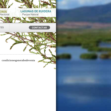
tes
condicionesgeneralesdeventa