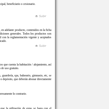
ipal, beneficiario o cesionario.
, en adelante producto, contenidos en la ficha
ndiciones generales. Todos los productos son
on la reglamentación vigente y aceptados
icado.
os que cuenta la habitación / alojamiento, así
 de uso gratuito.
s, guardería, spa, balneario, gimnasio, etc, se
al o depósito, que deberán abonar directamente
presamente lo contrario.
 que la utilización de estas se haga con el