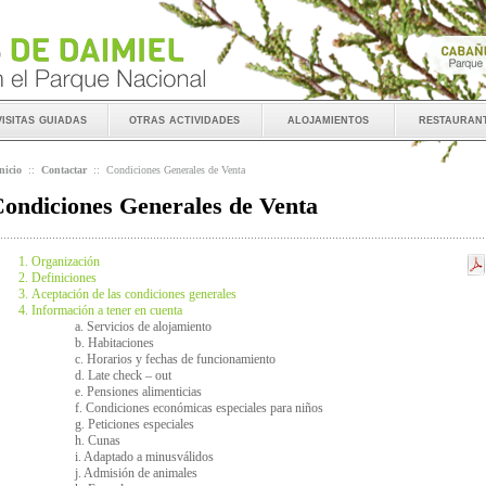
visitas guiadas
otras actividades
alojamientos
restauran
nicio
::
Contactar
::
Condiciones Generales de Venta
ondiciones Generales de Venta
Organización
Definiciones
Aceptación de las condiciones generales
Información a tener en cuenta
a. Servicios de alojamiento
b. Habitaciones
c. Horarios y fechas de funcionamiento
d. Late check – out
e. Pensiones alimenticias
f. Condiciones económicas especiales para niños
g. Peticiones especiales
h. Cunas
i. Adaptado a minusválidos
j. Admisión de animales