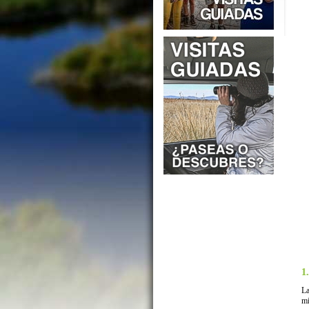
1
La
mi