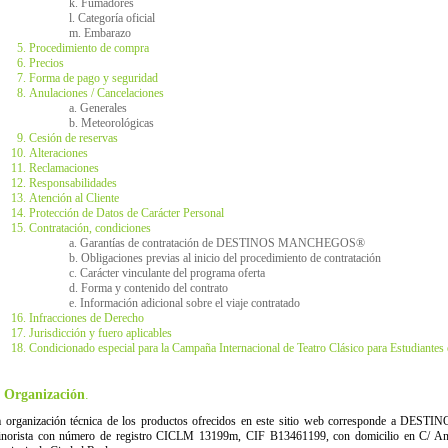
k. Fumadores
l. Categoría oficial
m. Embarazo
Procedimiento de compra
Precios
Forma de pago y seguridad
Anulaciones / Cancelaciones
a. Generales
b. Meteorológicas
Cesión de reservas
Alteraciones
Reclamaciones
Responsabilidades
Atención al Cliente
Protección de Datos de Carácter Personal
Contratación, condiciones
a. Garantías de contratación de DESTINOS MANCHEGOS®
b. Obligaciones previas al inicio del procedimiento de contratación
c. Carácter vinculante del programa oferta
d. Forma y contenido del contrato
e. Información adicional sobre el viaje contratado
Infracciones de Derecho
Jurisdicción y fuero aplicables
Condicionado especial para la Campaña Internacional de Teatro Clásico para Estudiante
. Organización
.
 organización técnica de los productos ofrecidos en este sitio web corresponde a D
norista con número de registro CICLM 13199m, CIF B13461199, con domicilio en C/ Anto