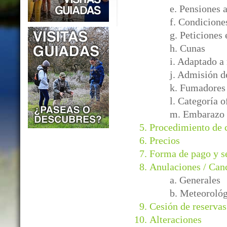
e. Pensiones 
f. Condicione
g. Peticiones 
h. Cunas
i. Adaptado a
j. Admisión d
k. Fumadores
l. Categoría o
m. Embarazo
Procedimiento de
Precios
Forma de pago y s
Anulaciones / Can
a. Generales
b. Meteorológ
Cesión de reservas
Alteraciones