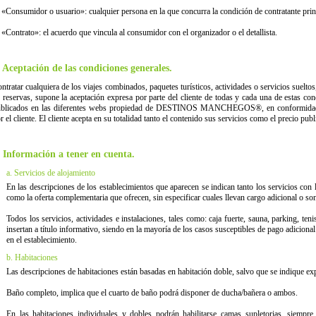
 «Consumidor o usuario»: cualquier persona en la que concurra la condición de contratante princ
 «Contrato»: el acuerdo que vincula al consumidor con el organizador o el detallista.
. Aceptación de las condiciones generales.
ntratar cualquiera de los viajes combinados, paquetes turísticos, actividades o servicios sueltos
 reservas, supone la aceptación expresa por parte del cliente de todas y cada una de estas co
blicados en las diferentes webs propiedad de DESTINOS MANCHEGOS®, en conformidad c
r el cliente. El cliente acepta en su totalidad tanto el contenido sus servicios como el precio publ
. Información a tener en cuenta.
a. Servicios de alojamiento
En las descripciones de los establecimientos que aparecen se indican tanto los servicios con l
como la oferta complementaria que ofrecen, sin especificar cuales llevan cargo adicional o son
Todos los servicios, actividades e instalaciones, tales como: caja fuerte, sauna, parking, teni
insertan a título informativo, siendo en la mayoría de los casos susceptibles de pago adicion
en el establecimiento.
b. Habitaciones
Las descripciones de habitaciones están basadas en habitación doble, salvo que se indique ex
Baño completo, implica que el cuarto de baño podrá disponer de ducha/bañera o ambos.
En las habitaciones individuales y dobles podrán habilitarse camas supletorias, siempre