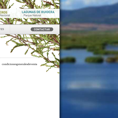
tes
condicionesgeneralesdeventa