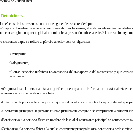
ovincia de Ciudad Real.
. Definiciones.
los efectos de las presentes condiciones generales se entenderá por:
 «Viaje combinado»: la combinación previa de, por lo menos, dos de los elementos señalados en
nta con arreglo a un precio global, cuando dicha prestación sobrepase las 24 horas o incluya un
s elementos a que se refiere el párrafo anterior son los siguientes:
i) transporte,
ii) alojamiento,
iii) otros servicios turísticos no accesorios del transporte o del alojamiento y que constit
combinado.
 «Organizador»: la persona física o jurídica que organice de forma no ocasional viajes 
rectamente o por medio de un detallista.
 «Detallista»: la persona física o jurídica que venda u ofrezca en venta el viaje combinado prop
 «Contratante principal»: la persona física o jurídica que compre o se comprometa a comprar el
 «Beneficiario»: la persona física en nombre de la cual el contratante principal se comprometa a
 «Cesionario»: la persona física a la cual el contratante principal u otro beneficiario ceda el viaj