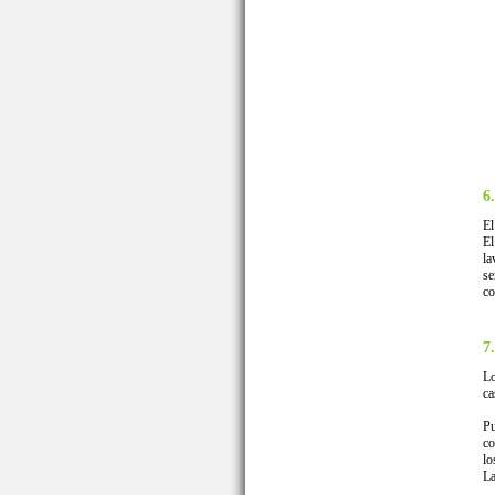
6
El
El
la
se
co
7
Lo
ca
Pu
co
lo
La