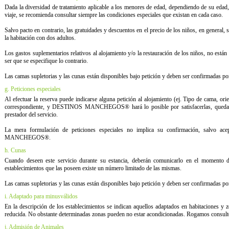
Dada la diversidad de tratamiento aplicable a los menores de edad, dependiendo de su edad, 
viaje, se recomienda consultar siempre las condiciones especiales que existan en cada caso.
Salvo pacto en contrario, las gratuidades y descuentos en el precio de los niños, en general,
la habitación con dos adultos.
Los gastos suplementarios relativos al alojamiento y/o la restauración de los niños, no están
ser que se especifique lo contrario.
Las camas supletorias y las cunas están disponibles bajo petición y deben ser confirmadas por
g. Peticiones especiales
Al efectuar la reserva puede indicarse alguna petición al alojamiento (ej. Tipo de cama, orie
correspondiente, y DESTINOS MANCHEGOS® hará lo posible por satisfacerlas, quedando 
prestador del servicio.
La mera formulación de peticiones especiales no implica su confirmación, salvo a
MANCHEGOS®.
h. Cunas
Cuando deseen este servicio durante su estancia, deberán comunicarlo en el momento de
establecimientos que las poseen existe un número limitado de las mismas.
Las camas supletorias y las cunas están disponibles bajo petición y deben ser confirmadas por
i. Adaptado para minusválidos
En la descripción de los establecimientos se indican aquellos adaptados en habitaciones y
reducida. No obstante determinadas zonas pueden no estar acondicionadas. Rogamos consulte
j. Admisión de Animales