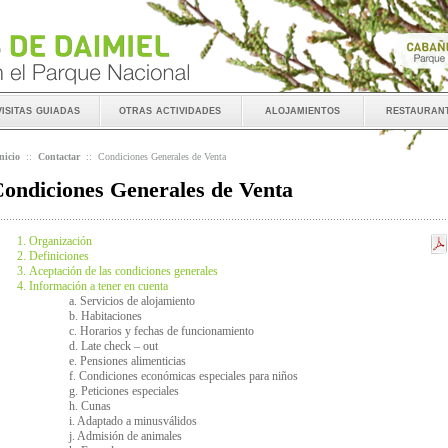
visitas guiadas
otras actividades
alojamientos
restauran
nicio
::
Contactar
::
Condiciones Generales de Venta
ondiciones Generales de Venta
Organización
Definiciones
Aceptación de las condiciones generales
Información a tener en cuenta
a. Servicios de alojamiento
b. Habitaciones
c. Horarios y fechas de funcionamiento
d. Late check – out
e. Pensiones alimenticias
f. Condiciones económicas especiales para niños
g. Peticiones especiales
h. Cunas
i. Adaptado a minusválidos
j. Admisión de animales