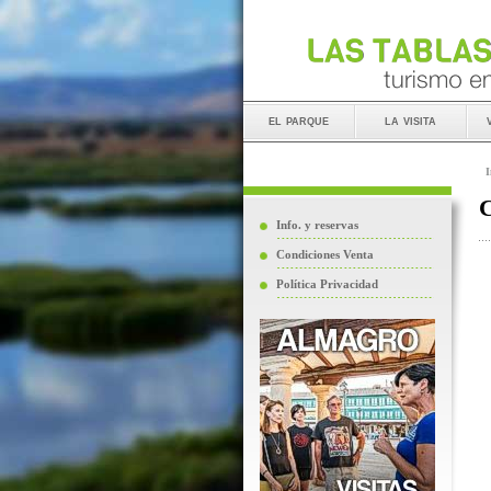
el parque
la visita
I
C
Info. y reservas
Condiciones Venta
Política Privacidad