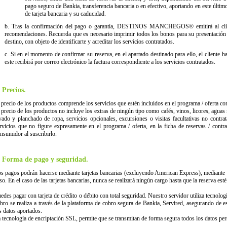
pago seguro de Bankia, transferencia bancaria o en efectivo, aportando en este últi
de tarjeta bancaria y su caducidad.
b. Tras la confirmación del pago o garantía, DESTINOS MANCHEGOS® emitirá al clien
recomendaciones. Recuerda que es necesario imprimir todos los bonos para su presentación 
destino, con objeto de identificarte y acreditar los servicios contratados.
c. Si en el momento de confirmar su reserva, en el apartado destinado para ello, el cliente 
este recibirá por correo electrónico la factura correspondiente a los servicios contratados.
. Precios.
 precio de los productos comprende los servicios que estén incluidos en el programa / oferta co
 precio de los productos no incluye los extras de ningún tipo como cafés, vinos, licores, aguas
vado y planchado de ropa, servicios opcionales, excursiones o visitas facultativas no contrat
rvicios que no figure expresamente en el programa / oferta, en la ficha de reservas / contr
nsumidor al suscribirlo.
. Forma de pago y seguridad.
s pagos podrán hacerse mediante tarjetas bancarias (excluyendo American Express), mediante tr
so. En el caso de las tarjetas bancarias, nunca se realizará ningún cargo hasta que la reserva est
edes pagar con tarjeta de crédito o débito con total seguridad. Nuestro servidor utiliza tecnolo
bro se realiza a través de la plataforma de cobro segura de Bankia, Servired, asegurando de e
s datos aportados.
 tecnología de encriptación SSL, permite que se transmitan de forma segura todos los datos per