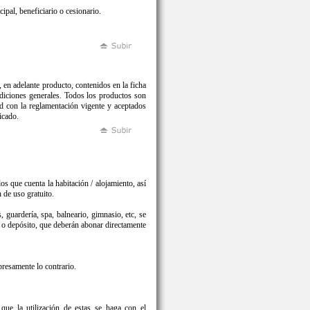
ipal, beneficiario o cesionario.
, en adelante producto, contenidos en la ficha
ndiciones generales. Todos los productos son
on la reglamentación vigente y aceptados
icado.
os que cuenta la habitación / alojamiento, así
 de uso gratuito.
s, guardería, spa, balneario, gimnasio, etc, se
al o depósito, que deberán abonar directamente
presamente lo contrario.
 que la utilización de estas se haga con el