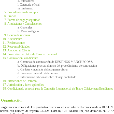
k. Fumadores
l. Categoría oficial
m. Embarazo
Procedimiento de compra
Precios
Forma de pago y seguridad
Anulaciones / Cancelaciones
a. Generales
b. Meteorológicas
Cesión de reservas
Alteraciones
Reclamaciones
Responsabilidades
Atención al Cliente
Protección de Datos de Carácter Personal
Contratación, condiciones
a. Garantías de contratación de DESTINOS MANCHEGOS®
b. Obligaciones previas al inicio del procedimiento de contratación
c. Carácter vinculante del programa oferta
d. Forma y contenido del contrato
e. Información adicional sobre el viaje contratado
Infracciones de Derecho
Jurisdicción y fuero aplicables
Condicionado especial para la Campaña Internacional de Teatro Clásico para Estudiante
. Organización
.
 organización técnica de los productos ofrecidos en este sitio web corresponde a D
norista con número de registro CICLM 13199m, CIF B13461199, con domicilio en C/ Anto