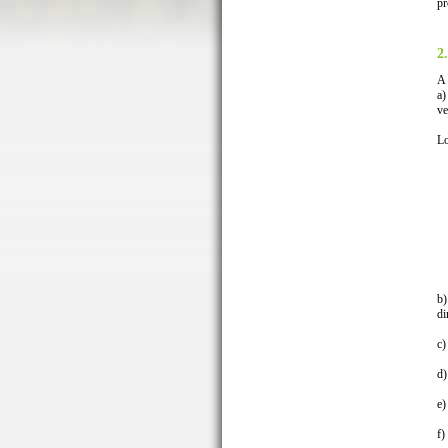
pr
2
A 
a)
ve
Lo
b)
di
c)
d)
e)
f)