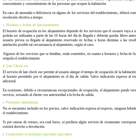
conocimiento y consentimiento de las personas que ocupen la habitación.
En caso de anomalía o deficiencia en alguno de los servicios del establecimiento, deberá com
resolución efectiva a tiempo.
c. Horarios y fechas de funcionamiento
El horario de ocupación en los alojamientos depende de los servicios que el usuario vaya a u
podrán ser utilizadas a partir de las 16 horas del día de llegada y deberán quedar libres ante
usuario prevea su llegada al alojamiento reservado en fechas u horas distintas a las res
antelación posible tal circunstancia al alojamiento, según el caso.
Algunos de los servicios que se detallan, están sometidos, en cuanto a horarios y fecha de 
estipula el establecimiento.
d. Late Check out
El servicio de late check out permite al usuario alargar el tiempo de ocupación de la habitac
al horario permitido por el alojamiento en el día de salida. Salvo indicación expresa al re
adicional.
En ocasiones, debido a circunstancias excepcionales de ocupación, el alojamiento puede verse 
servicio, avisando al cliente con anterioridad a la fecha de salida.
e. Pensiones alimenticias
No se encuentra incluido en los precios, salvo indicación expresa al respecto, ninguna bebid
el establecimiento.
Si por causas de retraso, sea cual fuese, se perdiera algún servicio de restaurante correspon
existirá derecho a devolución.
f. Condiciones económicas especiales para niños