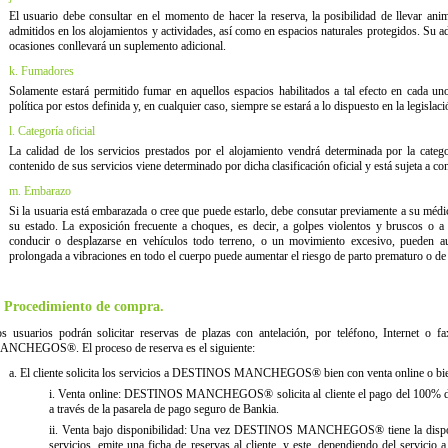
El usuario debe consultar en el momento de hacer la reserva, la posibilidad de llevar an
admitidos en los alojamientos y actividades, así como en espacios naturales protegidos. Su a
ocasiones conllevará un suplemento adicional.
k. Fumadores
Solamente estará permitido fumar en aquellos espacios habilitados a tal efecto en cada un
política por estos definida y, en cualquier caso, siempre se estará a lo dispuesto en la legislaci
l. Categoría oficial
La calidad de los servicios prestados por el alojamiento vendrá determinada por la categorí
contenido de sus servicios viene determinado por dicha clasificación oficial y está sujeta a con
m. Embarazo
Si la usuaria está embarazada o cree que puede estarlo, debe consutar previamente a su médico
su estado. La exposición frecuente a choques, es decir, a golpes violentos y bruscos o a 
conducir o desplazarse en vehículos todo terreno, o un movimiento excesivo, pueden au
prolongada a vibraciones en todo el cuerpo puede aumentar el riesgo de parto prematuro o de 
. Procedimiento de compra.
s usuarios podrán solicitar reservas de plazas con antelación, por teléfono, Internet o
NCHEGOS®. El proceso de reserva es el siguiente:
a. El cliente solicita los servicios a DESTINOS MANCHEGOS® bien con venta online o bien
i. Venta online: DESTINOS MANCHEGOS® solicita al cliente el pago del 100% de lo
a través de la pasarela de pago seguro de Bankia.
ii. Venta bajo disponibilidad: Una vez DESTINOS MANCHEGOS® tiene la disponib
servicios, emite una ficha de reservas al cliente, y este, dependiendo del servicio 