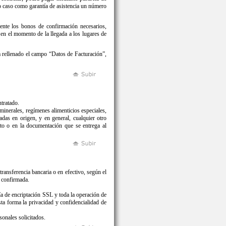
mo caso como garantía de asistencia un número
te los bonos de confirmación necesarios,
en el momento de la llegada a los lugares de
ha rellenado el campo “Datos de Facturación”,
ntratado.
 minerales, regímenes alimenticios especiales,
adas en origen, y en general, cualquier otro
ato o en la documentación que se entrega al
ansferencia bancaria o en efectivo, según el
é confirmada.
gía de encriptación SSL y toda la operación de
sta forma la privacidad y confidencialidad de
sonales solicitados.