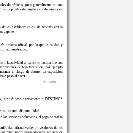
imales domésticos, pues generalmente no son
dmisión puede estar sujeta a condiciones y en
o de los establecimientos, de acuerdo con la
ón vigente.
a turística oficial, por lo que la calidad y
trol administrativo.
 si la actividad a realizar es compatible con
vibraciones de baja frecuencia, por ejemplo
mentar el riesgo de aborto. La exposición
bajo peso al nacer.
 fax, dirigiéndose directamente a DESTINOS
 solicitando disponibilidad.
s servicios solicitados, el pago se realiza
ilidad afirmativa del proveedor/es de los
a contratar, podrá pagar mediante pasarela de