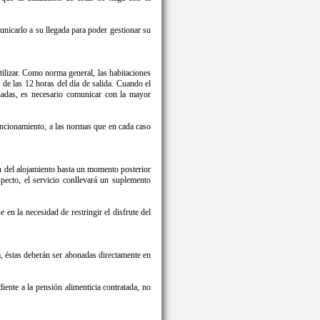
unicarlo a su llegada para poder gestionar su
tilizar. Como norma general, las habitaciones
s de las 12 horas del día de salida. Cuando el
eñadas, es necesario comunicar con la mayor
funcionamiento, a las normas que en cada caso
ión del alojamiento hasta un momento posterior
specto, el servicio conllevará un suplemento
en la necesidad de restringir el disfrute del
a, éstas deberán ser abonadas directamente en
diente a la pensión alimenticia contratada, no