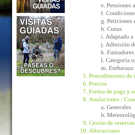
e. Pensiones 
f. Condicione
g. Peticiones 
h. Cunas
i. Adaptado a
j. Admisión d
k. Fumadores
l. Categoría o
m. Embarazo
Procedimiento de
Precios
Forma de pago y s
Anulaciones / Can
a. Generales
b. Meteorológ
Cesión de reservas
Alteraciones