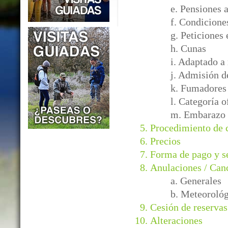
e. Pensiones 
f. Condicione
g. Peticiones 
h. Cunas
i. Adaptado a
j. Admisión d
k. Fumadores
l. Categoría o
m. Embarazo
Procedimiento de
Precios
Forma de pago y s
Anulaciones / Can
a. Generales
b. Meteorológ
Cesión de reservas
Alteraciones