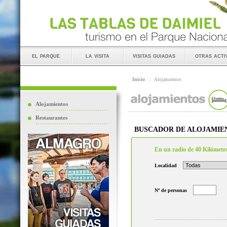
el parque
la visita
visitas guiadas
otras acti
Inicio
::
Alojamientos
Alojamientos
Restaurantes
BUSCADOR DE ALOJAMIE
En un radio de 40 Kilómetr
Localidad
Nº de personas