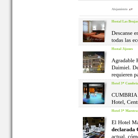
Alojamiento
Hostal Las Bruja
Descanse en
todas las e
Hostal Jijones
Agradable H
Daimiel. De
requieren pa
Hotel 3* Cumbri
CUMBRIA es
Hotel, Cent
Hotel 3* Maestra
El Hotel Ma
declarada 
actual, cóm