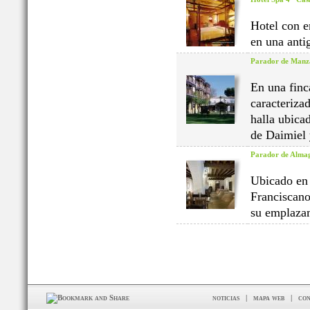
Hotel con e
en una anti
Parador de Manz
En una finc
caracteriza
halla ubica
de Daimiel 
Parador de Alma
Ubicado en 
Franciscano
su emplazam
noticias
|
mapa web
|
con