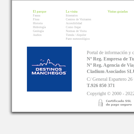
El parque
La visita
Visitas guiadas
Fauna
Itinerarios
Flora
Centros de Visitantes
Historia
Accesibilidad
Hidrología
Como llegar
Geología
Normas de Visita
Audios
Tienda / Alquiler
Parte meteorológico
Portal de información y 
Nº Reg. Empresa de T
Nº Reg. Agencia de V
Cladium Asociados SL
C/ General Espartero 2
T.926 850 371
Copyright © 2000 - 2022.