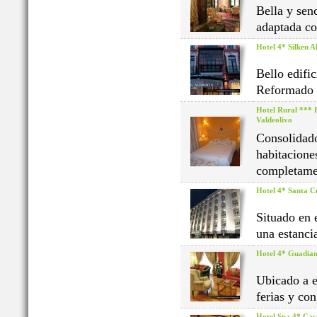
Bella y sen
adaptada co
Hotel 4* Silken A
Bello edifi
Reformado i
Hotel Rural *** 
Valdeolivo
Consolidado
habitaciones
completamen
Hotel 4* Santa Ce
Situado en 
una estanci
Hotel 4* Guadia
Ubicado a e
ferias y co
Hotel Spa 4* Cas