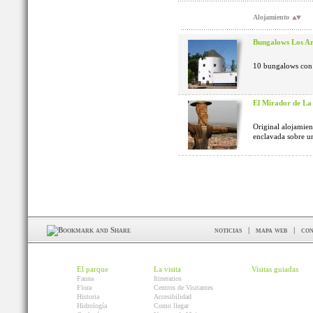
Alojamiento
Bungalows Los Ar
10 bungalows con 
El Mirador de L
Original alojamient
enclavada sobre un
noticias
|
mapa web
|
con
El parque
La visita
Visitas guiadas
Fauna
Itinerarios
Flora
Centros de Visitantes
Historia
Accesibilidad
Hidrología
Como llegar