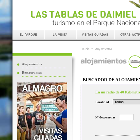
el parque
la visita
visitas guiadas
otras acti
Inicio
::
Alojamientos
Alojamientos
Restaurantes
BUSCADOR DE ALOJAMIE
En un radio de 40 Kilómetr
Localidad
Nº de personas