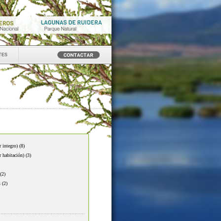
tes
r integro)
(8)
r habitación)
(3)
(2)
s
(2)