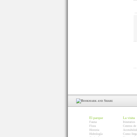
El parque
La visita
Fauna
Itinerarios
Flora
Centros de 
Historia
Accesibilid
Hidrología
Como llega