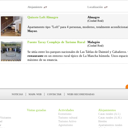
Alojamiento
Localización
Quixote Loft Almagro
Almagro
(Ciudad Real)
Apartamento tipo "Loft" para 4 personas, moderno, totalmente acondiciona
Mayor.
Fuente Taray Complejo de Turismo Rural
Malagón
(Ciudad Real)
Se sitúa entre los parques nacionales de Las Tablas de Daimiel y Cabañeros
restaurante
en un entorno rural típico de La Mancha húmeda. Unos espacios
máximo de su estancia.
noticias
|
mapa web
|
contactar
|
webs recomendadas
Visitas guiadas
Actividades
Alojamientos
Ecoturismo
Casas rurales (A.I.)
Visitantes
Turismo cultural
Casas rurales (A.H.)
ad
Turismo Activo
Hoteles
r
Agroturismo
Apartamentos rurales