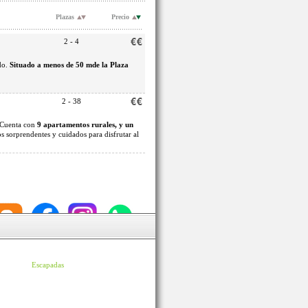
Plazas
Precio
2 - 4
do.
Situado a menos de 50 mde la Plaza
2 - 38
. Cuenta con
9 apartamentos rurales, y un
 sorprendentes y cuidados para disfrutar al
Escapadas