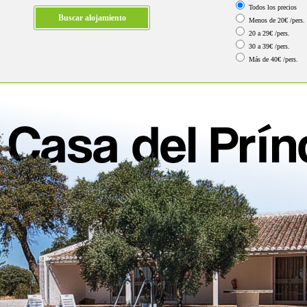
Todos los precios
Menos de 20€ /pers.
20 a 29€ /pers.
30 a 39€ /pers.
Más de 40€ /pers.