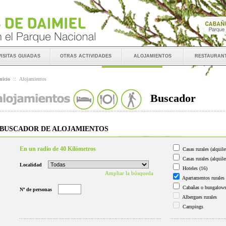
visitas guiadas
otras actividades
alojamientos
restauran
nicio
::
Alojamientos
Buscador
BUSCADOR DE ALOJAMIENTOS
En un radio de 40 Kilómetros
Casas rurales (alquile
Casas rurales (alquile
Localidad
Hoteles
(16)
Ampliar la búsqueda
Apartamentos rurales
Cabañas o bungalow
Nº de personas
Albergues rurales
Campings