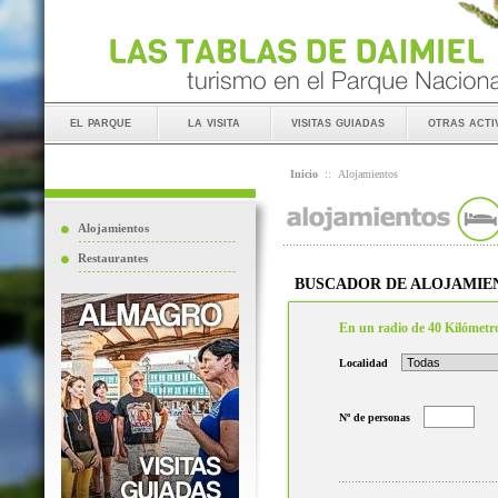
el parque
la visita
visitas guiadas
otras acti
Inicio
::
Alojamientos
Alojamientos
Restaurantes
BUSCADOR DE ALOJAMIE
En un radio de 40 Kilómetr
Localidad
Nº de personas