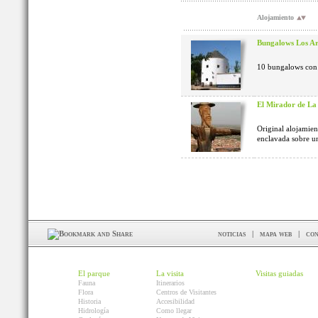
Alojamiento
Bungalows Los Ar
10 bungalows con 
El Mirador de L
Original alojamient
enclavada sobre un
noticias
|
mapa web
|
con
El parque
La visita
Visitas guiadas
Fauna
Itinerarios
Flora
Centros de Visitantes
Historia
Accesibilidad
Hidrología
Como llegar