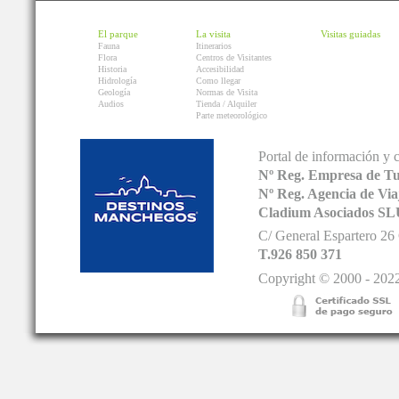
El parque
La visita
Visitas guiadas
Fauna
Itinerarios
Flora
Centros de Visitantes
Historia
Accesibilidad
Hidrología
Como llegar
Geología
Normas de Visita
Audios
Tienda / Alquiler
Parte meteorológico
Portal de información y 
Nº Reg. Empresa de T
Nº Reg. Agencia de V
Cladium Asociados SL
C/ General Espartero 2
T.926 850 371
Copyright © 2000 - 2022.