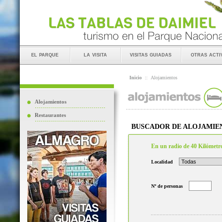
el parque
la visita
visitas guiadas
otras acti
Inicio
::
Alojamientos
Alojamientos
Restaurantes
BUSCADOR DE ALOJAMIE
En un radio de 40 Kilómetr
Localidad
Nº de personas