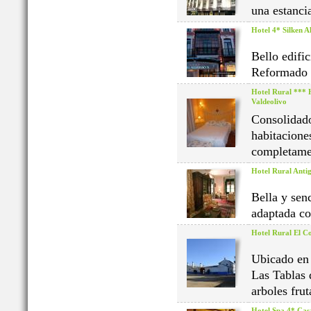
una estanci
Hotel 4* Silken A
Bello edifi
Reformado i
Hotel Rural *** 
Valdeolivo
Consolidado
habitaciones
completamen
Hotel Rural Anti
Bella y sen
adaptada co
Hotel Rural El Co
Ubicado en 
Las Tablas 
arboles frut
Hotel Spa 4* Cas