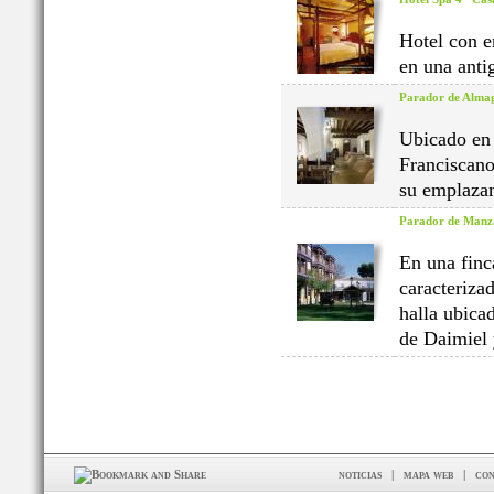
Hotel con e
en una anti
Parador de Alma
Ubicado en 
Franciscano
su emplazam
Parador de Manz
En una finc
caracteriza
halla ubica
de Daimiel 
noticias
|
mapa web
|
con