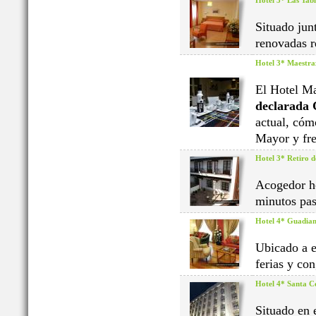
Hotel 3* Las Tabl
Situado jun
renovadas r
Hotel 3* Maestra
El Hotel Ma
declarada 
actual, cóm
Mayor y fre
Hotel 3* Retiro d
Acogedor ho
minutos pas
Hotel 4* Guadia
Ubicado a e
ferias y co
Hotel 4* Santa Ce
Situado en 