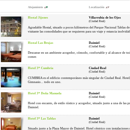
Alojamiento
Localización
Hostal Jijones
Villarrubia de los Ojos
(Ciudad Real)
Agradable Hostal, situado a pocos kilómetros del Parque Nacional Tablas de
visitante las comodidades que se requieren para un viaje y estancia inolvidab
Hostal Las Brujas
Daimiel
(Ciudad Real)
Descanse en un ambiente acogedor, cómodo, confortable y al alcance de tod
comer.
Hotel 3* Cumbria
Ciudad Real
(Ciudad Real)
CUMBRIA es el edificio contemporáneo más singular de Ciudad Real. Hotel,
Gimnasio... todo en uno.
Hotel 3* Doña Manuela
Daimiel
(Ciudad Real)
Hotel con encanto, de estilo rústico y acogedor, situado junto a una de las p
Daimiel.
Hotel 3* Las Tablas
Daimiel
(Ciudad Real)
Situado junto a la Plaza Mayor de Daimiel. Hotel céntrico con instalacione