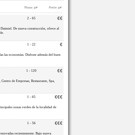
Plazas
Precio
2 - 65
 Daimiel. De nueva construcción, ofrece al
le.
1 - 22
as las economías. Disfrute además del buen
1 - 120
 Centro de Empresas, Restaurante, Spa,
1 - 65
rincipales zonas verdes de la localidad de
1 - 56
s renovadas recientemente. Bajo nueva