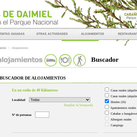
visitas guiadas
otras actividades
alojamientos
restauran
nicio
::
Alojamientos
Buscador
BUSCADOR DE ALOJAMIENTOS
En un radio de 40 Kilómetros
Casas rurales (alquile
Casas rurales (alquile
Localidad
Hoteles
(16)
Ampliar la búsqueda
Apartamentos rurales
Cabañas o bungalow
Nº de personas
Albergues rurales
Campings