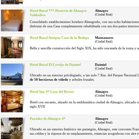
Hotel Rural *** Hostería de Almagro
Almagro
(Ciudad Real)
Valdeolivo
Consolidado establecimiento hotelero Almagreño, con sus ocho habitaciones, 
disfrutar de una Casa completamente rehabilitada con sus dos patios interior
Hotel Rural Antigua Casa de la Bodega
Manzanares
(Ciudad Real)
Bella y sencilla construcción del Siglo XIX, ha sido rescatada de la ruina y 
Hotel Rural El Cortijo de Daimiel
Daimiel
(Ciudad Real)
Ubicado en un entorno privilegiado, a tan solo 7 Km. del Parque Nacional 
de 50 hectáreas de viñedo
y arboles frutales.
Hotel Spa 4* Casa del Rector
Almagro
(Ciudad Real)
Hotel con encanto, situado en la emblemática ciudad de Almagro, ubicado en
siglo XVII
Parador de Almagro 4*
Almagro
(Ciudad Real)
Ubicado en un entorno histórico sin parangón, Almagro, este convento Franc
sus celdas y la riqueza de su emplazamiento, estancias acogedoras con aire 