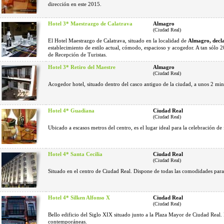
dirección en este 2015.
Hotel 3* Maestrazgo de Calatrava
Almagro
(Ciudad Real)
El Hotel Maestrazgo de Calatrava, situado en la localidad de
Almagro, decla
establecimiento de estilo actual, cómodo, espacioso y acogedor. A tan sólo 2
de Recepción de Turistas.
Hotel 3* Retiro del Maestre
Almagro
(Ciudad Real)
Acogedor hotel, situado dentro del casco antiguo de la ciudad, a unos 2 mi
Hotel 4* Guadiana
Ciudad Real
(Ciudad Real)
Ubicado a escasos metros del centro, es el lugar ideal para la celebración de
Hotel 4* Santa Cecilia
Ciudad Real
(Ciudad Real)
Situado en el centro de Ciudad Real. Dispone de todas las comodidades para
Hotel 4* Silken Alfonso X
Ciudad Real
(Ciudad Real)
Bello edificio del Siglo XIX situado junto a la Plaza Mayor de Ciudad Real
contemporáneas.