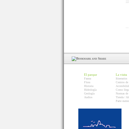
El parque
La visita
Fauna
Itinerarios
Flora
Centros de 
Historia
Accesibilid
Hidrología
Como llega
Geología
Normas de 
Audios
Tienda / Al
Parte mete