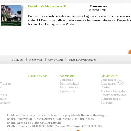
Parador de Manzanares 3*
Manzanares
(Ciudad Real)
En una finca ajardinada de carácter manchego se alza el edificio caracterizad
árabe. El Parador se halla ubicado entre los hermosos paisajes del Parque Na
Nacional de las Lagunas de Ruidera.
noticias
|
mapa web
|
contactar
|
webs recomendadas
Visitas guiadas
Actividades
Alojamientos
Ecoturismo
Casas rurales (A.I.)
Visitantes
Turismo cultural
Casas rurales (A.H.)
ad
Turismo Activo
Hoteles
r
Agroturismo
Apartamentos rurales
Visita
Cabañas o bungalows
quiler
Albergues rurales
orológico
Campings
Portal de información y contratación de servicios propiedad de
Destinos Manchegos
Nº Reg. Empresa de Turismo Activo y Ecoturismo CLM 13697700007
Nº Reg. Agencia de Viajes CICLM 13199m
Cladium Asociados SLU B13416656 - Destinos Manchegos SLU B13461199