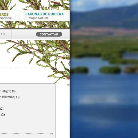
tes
r integro)
(8)
r habitación)
(3)
(2)
s
(2)