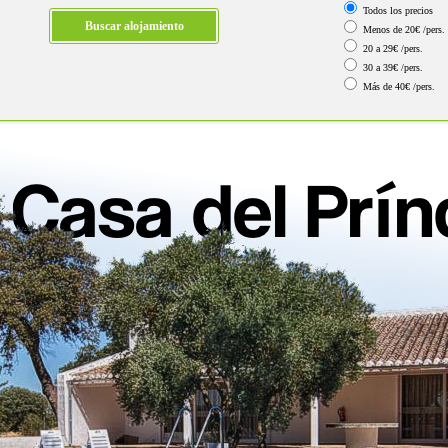
Todos los precios
Menos de 20€ /pers.
20 a 29€ /pers.
30 a 39€ /pers.
Más de 40€ /pers.