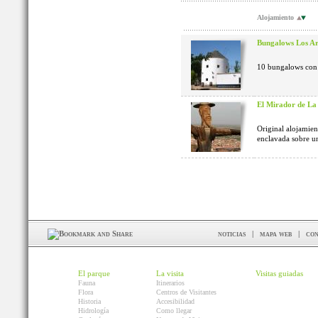
Alojamiento
Bungalows Los Ar
10 bungalows con 
El Mirador de L
Original alojamient
enclavada sobre un
noticias
|
mapa web
|
con
El parque
La visita
Visitas guiadas
Fauna
Itinerarios
Flora
Centros de Visitantes
Historia
Accesibilidad
Hidrología
Como llegar