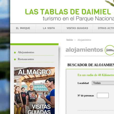
el parque
la visita
visitas guiadas
otras acti
Inicio
::
Alojamientos
Alojamientos
Restaurantes
BUSCADOR DE ALOJAMIE
En un radio de 40 Kilómetr
Localidad
Nº de personas