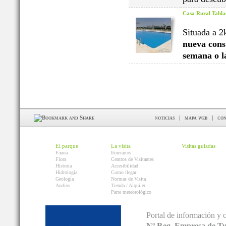
Casa Rural Tabla
Situada a 2
nueva cons
semana o l
noticias
|
mapa web
|
con
El parque
La visita
Visitas guiadas
Fauna
Itinerarios
Flora
Centros de Visitantes
Historia
Accesibilidad
Hidrología
Como llegar
Geología
Normas de Visita
Audios
Tienda / Alquiler
Parte meteorológico
Portal de información y 