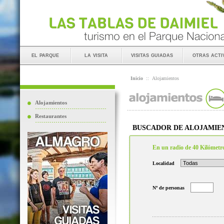
el parque
la visita
visitas guiadas
otras acti
Inicio
::
Alojamientos
Alojamientos
Restaurantes
BUSCADOR DE ALOJAMIE
En un radio de 40 Kilómetr
Localidad
Nº de personas