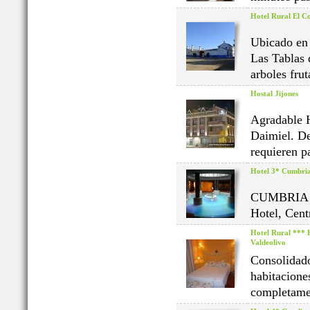
Hotel Rural El Co
Ubicado en 
Las Tablas 
arboles frut
Hostal Jijones
Agradable H
Daimiel. De
requieren pa
Hotel 3* Cumbri
CUMBRIA es
Hotel, Cent
Hotel Rural *** 
Valdeolivo
Consolidado
habitaciones
completamen