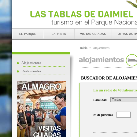
el parque
la visita
visitas guiadas
otras acti
Inicio
::
Alojamientos
Alojamientos
Restaurantes
BUSCADOR DE ALOJAMIE
En un radio de 40 Kilómetr
Localidad
Nº de personas