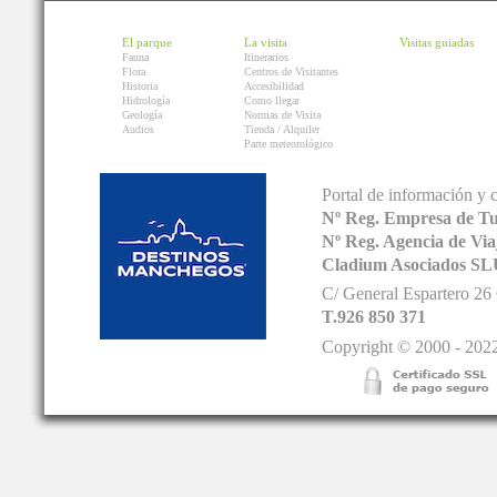
El parque
La visita
Visitas guiadas
Fauna
Itinerarios
Flora
Centros de Visitantes
Historia
Accesibilidad
Hidrología
Como llegar
Geología
Normas de Visita
Audios
Tienda / Alquiler
Parte meteorológico
Portal de información y 
Nº Reg. Empresa de T
Nº Reg. Agencia de V
Cladium Asociados SL
C/ General Espartero 2
T.926 850 371
Copyright © 2000 - 2022.