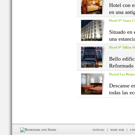
Hotel con e
en una anti
Hotel 4* Santa Ce
Situado en 
una estanci
Hotel 4* Silken A
Bello edifi
Reformado i
Hostal Las Bruja
Descanse en
todas las e
noticias
|
mapa web
|
con