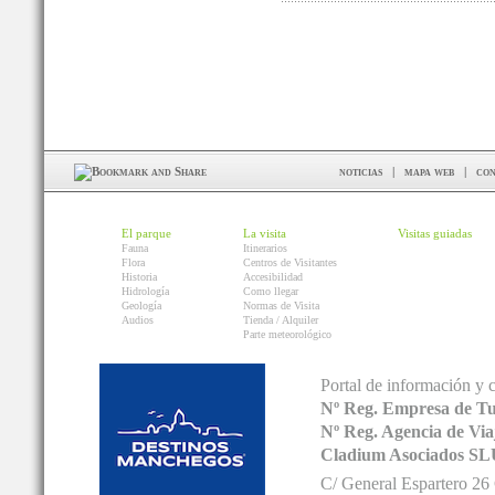
noticias
|
mapa web
|
con
El parque
La visita
Visitas guiadas
Fauna
Itinerarios
Flora
Centros de Visitantes
Historia
Accesibilidad
Hidrología
Como llegar
Geología
Normas de Visita
Audios
Tienda / Alquiler
Parte meteorológico
Portal de información y 
Nº Reg. Empresa de T
Nº Reg. Agencia de V
Cladium Asociados SL
C/ General Espartero 2