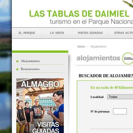
el parque
la visita
visitas guiadas
otras acti
Inicio
::
Alojamientos
Alojamientos
Restaurantes
BUSCADOR DE ALOJAMIE
En un radio de 40 Kilómetr
Localidad
Nº de personas