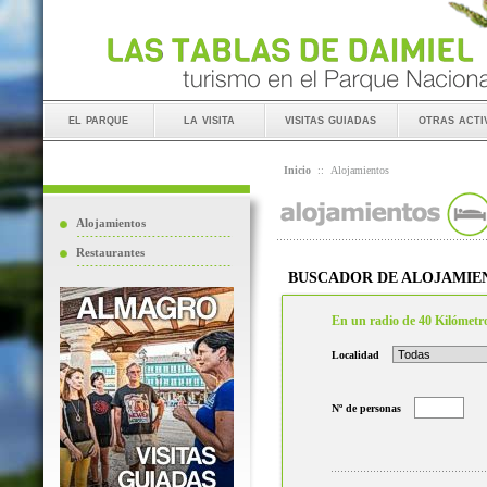
el parque
la visita
visitas guiadas
otras acti
Inicio
::
Alojamientos
Alojamientos
Restaurantes
BUSCADOR DE ALOJAMIE
En un radio de 40 Kilómetr
Localidad
Nº de personas