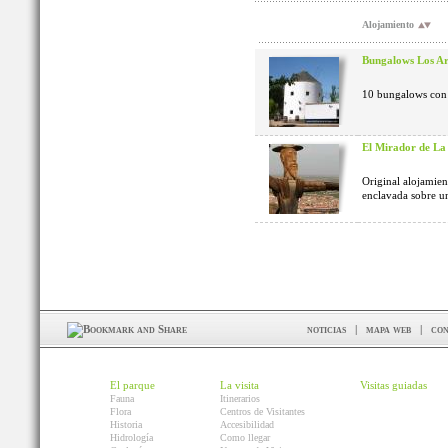
Alojamiento
Bungalows Los Ar
10 bungalows con 
El Mirador de L
Original alojamient
enclavada sobre un
noticias
|
mapa web
|
con
El parque
La visita
Visitas guiadas
Fauna
Itinerarios
Flora
Centros de Visitantes
Historia
Accesibilidad
Hidrología
Como llegar