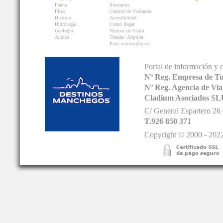
Fauna
Itinerarios
Flora
Centros de Visitantes
Historia
Accesibilidad
Hidrología
Como llegar
Geología
Normas de Visita
Audios
Tienda / Alquiler
Parte meteorológico
Portal de información y 
Nº Reg. Empresa de T
Nº Reg. Agencia de V
Cladium Asociados SL
C/ General Espartero 2
T.926 850 371
Copyright © 2000 - 2022.