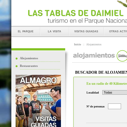
el parque
la visita
visitas guiadas
otras acti
Inicio
::
Alojamientos
Alojamientos
Restaurantes
BUSCADOR DE ALOJAMIE
En un radio de 40 Kilómetr
Localidad
Nº de personas