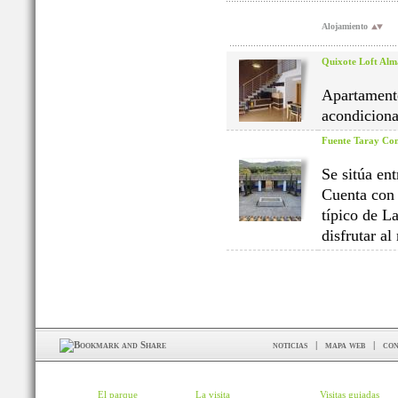
Alojamiento
Quixote Loft Al
Apartamento
acondicion
Fuente Taray Com
Se sitúa en
Cuenta co
típico de L
disfrutar a
noticias
|
mapa web
|
con
El parque
La visita
Visitas guiadas