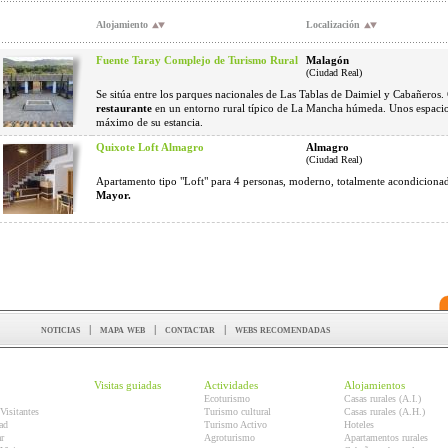
Alojamiento
Localización
Fuente Taray Complejo de Turismo Rural
Malagón
(Ciudad Real)
Se sitúa entre los parques nacionales de Las Tablas de Daimiel y Cabañeros
restaurante
en un entorno rural típico de La Mancha húmeda. Unos espacios
máximo de su estancia.
Quixote Loft Almagro
Almagro
(Ciudad Real)
Apartamento tipo "Loft" para 4 personas, moderno, totalmente acondiciona
Mayor.
noticias
|
mapa web
|
contactar
|
webs recomendadas
Visitas guiadas
Actividades
Alojamientos
Ecoturismo
Casas rurales (A.I.)
Visitantes
Turismo cultural
Casas rurales (A.H.)
ad
Turismo Activo
Hoteles
r
Agroturismo
Apartamentos rurales