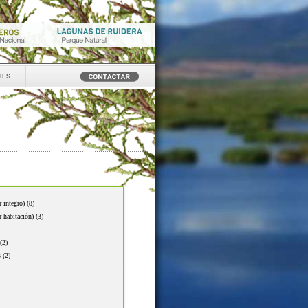
tes
r integro)
(8)
r habitación)
(3)
(2)
s
(2)