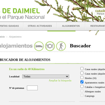
visitas guiadas
otras actividades
alojamientos
restauran
nicio
::
Alojamientos
Buscador
BUSCADOR DE ALOJAMIENTOS
En un radio de 40 Kilómetros
Casas rurales (alquile
Casas rurales (alquile
Localidad
Hoteles
(16)
Ampliar la búsqueda
Apartamentos rurales
Cabañas o bungalow
Nº de personas
Albergues rurales
Campings