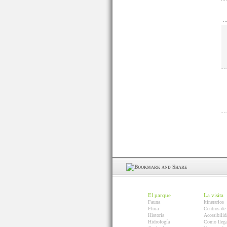
El parque
La visita
Fauna
Itinerarios
Flora
Centros de 
Historia
Accesibilid
Hidrología
Como llega