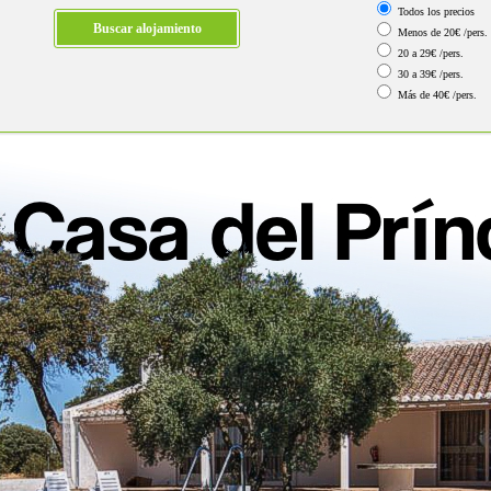
Todos los precios
Menos de 20€ /pers.
20 a 29€ /pers.
30 a 39€ /pers.
Más de 40€ /pers.