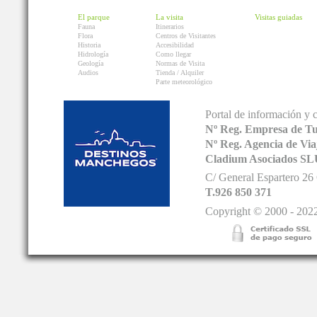
El parque
La visita
Visitas guiadas
Fauna
Itinerarios
Flora
Centros de Visitantes
Historia
Accesibilidad
Hidrología
Como llegar
Geología
Normas de Visita
Audios
Tienda / Alquiler
Parte meteorológico
Portal de información y 
Nº Reg. Empresa de T
Nº Reg. Agencia de V
Cladium Asociados SL
C/ General Espartero 2
T.926 850 371
Copyright © 2000 - 2022.