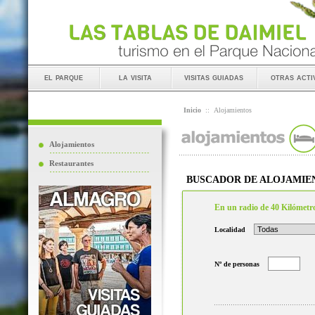
el parque
la visita
visitas guiadas
otras acti
Inicio
::
Alojamientos
Alojamientos
Restaurantes
BUSCADOR DE ALOJAMIE
En un radio de 40 Kilómetr
Localidad
Nº de personas