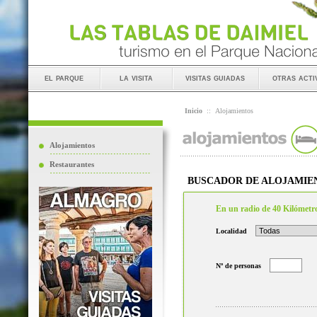
el parque
la visita
visitas guiadas
otras acti
Inicio
::
Alojamientos
Alojamientos
Restaurantes
BUSCADOR DE ALOJAMIE
En un radio de 40 Kilómetr
Localidad
Nº de personas