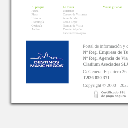
El parque
La visita
Visitas guiadas
Fauna
Itinerarios
Flora
Centros de Visitantes
Historia
Accesibilidad
Hidrología
Como llegar
Geología
Normas de Visita
Audios
Tienda / Alquiler
Parte meteorológico
Portal de información y 
Nº Reg. Empresa de T
Nº Reg. Agencia de V
Cladium Asociados SL
C/ General Espartero 2
T.926 850 371
Copyright © 2000 - 2022.