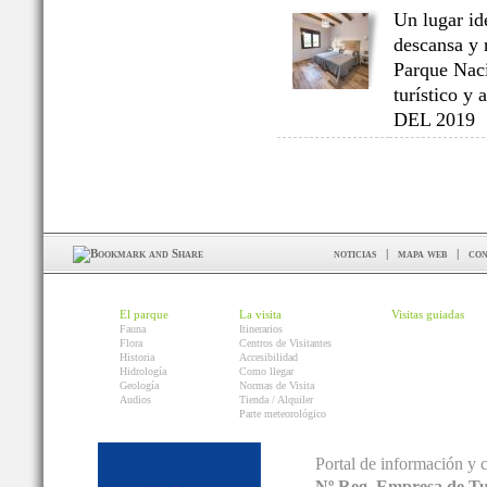
Un lugar id
descansa y 
Parque Naci
turístico 
DEL 2019
noticias
|
mapa web
|
con
El parque
La visita
Visitas guiadas
Fauna
Itinerarios
Flora
Centros de Visitantes
Historia
Accesibilidad
Hidrología
Como llegar
Geología
Normas de Visita
Audios
Tienda / Alquiler
Parte meteorológico
Portal de información y 