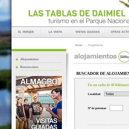
el parque
la visita
visitas guiadas
otras acti
Inicio
::
Alojamientos
Alojamientos
Restaurantes
BUSCADOR DE ALOJAMIE
En un radio de 40 Kilómetr
Localidad
Nº de personas