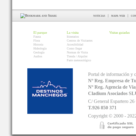
noticias
|
mapa web
|
con
El parque
La visita
Visitas guiadas
Fauna
Itinerarios
Flora
Centros de Visitantes
Historia
Accesibilidad
Hidrología
Como llegar
Geología
Normas de Visita
Audios
Tienda / Alquiler
Parte meteorológico
Portal de información y 
Nº Reg. Empresa de T
Nº Reg. Agencia de V
Cladium Asociados SL
C/ General Espartero 2
T.926 850 371
Copyright © 2000 - 2022.