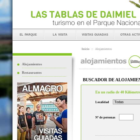
el parque
la visita
visitas guiadas
otras acti
Inicio
::
Alojamientos
Alojamientos
Restaurantes
BUSCADOR DE ALOJAMIE
En un radio de 40 Kilómetr
Localidad
Nº de personas