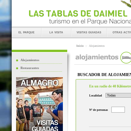
el parque
la visita
visitas guiadas
otras acti
Inicio
::
Alojamientos
Alojamientos
Restaurantes
BUSCADOR DE ALOJAMIE
En un radio de 40 Kilómetr
Localidad
Nº de personas