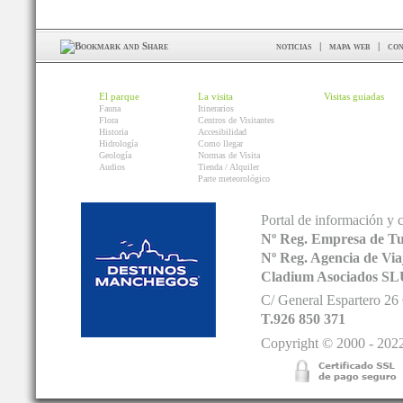
noticias
|
mapa web
|
con
El parque
La visita
Visitas guiadas
Fauna
Itinerarios
Flora
Centros de Visitantes
Historia
Accesibilidad
Hidrología
Como llegar
Geología
Normas de Visita
Audios
Tienda / Alquiler
Parte meteorológico
Portal de información y 
Nº Reg. Empresa de T
Nº Reg. Agencia de V
Cladium Asociados SL
C/ General Espartero 2
T.926 850 371
Copyright © 2000 - 2022.