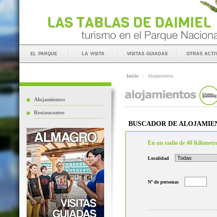
el parque
la visita
visitas guiadas
otras acti
Inicio
::
Alojamientos
Alojamientos
Restaurantes
BUSCADOR DE ALOJAMIE
En un radio de 40 Kilómetr
Localidad
Nº de personas