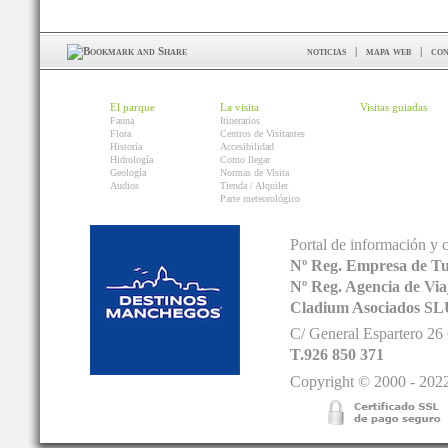
noticias
|
mapa web
|
con
El parque
La visita
Visitas guiadas
Fauna
Itinerarios
Flora
Centros de Visitantes
Historia
Accesibilidad
Hidrología
Como llegar
Geología
Normas de Visita
Audios
Tienda / Alquiler
Parte meteorológico
Portal de información y 
Nº Reg. Empresa de T
Nº Reg. Agencia de V
Cladium Asociados SL
C/ General Espartero 2
T.926 850 371
Copyright © 2000 - 2022.