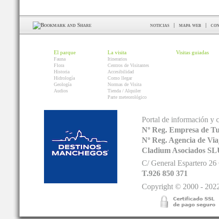
noticias
|
mapa web
|
con
El parque
La visita
Visitas guiadas
Fauna
Itinerarios
Flora
Centros de Visitantes
Historia
Accesibilidad
Hidrología
Como llegar
Geología
Normas de Visita
Audios
Tienda / Alquiler
Parte meteorológico
Portal de información y 
Nº Reg. Empresa de T
Nº Reg. Agencia de V
Cladium Asociados SL
C/ General Espartero 2
T.926 850 371
Copyright © 2000 - 2022.