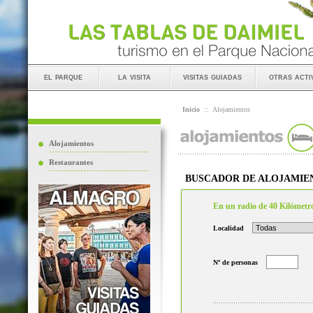
el parque
la visita
visitas guiadas
otras acti
Inicio
::
Alojamientos
Alojamientos
Restaurantes
BUSCADOR DE ALOJAMIE
En un radio de 40 Kilómetr
Localidad
Nº de personas